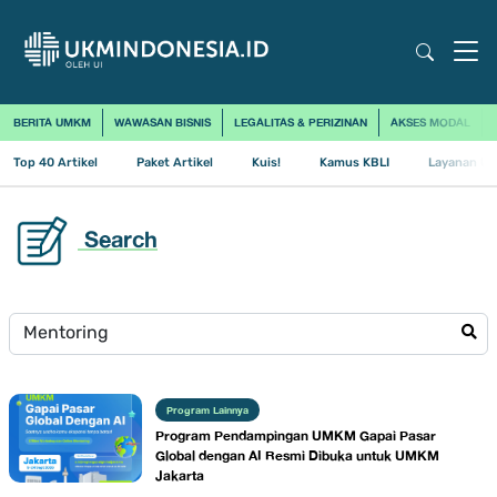
BERITA UMKM
WAWASAN BISNIS
LEGALITAS & PERIZINAN
AKSES MODAL
Top 40 Artikel
Paket Artikel
Kuis!
Kamus KBLI
Layanan Us
Search
Program Lainnya
Program Pendampingan UMKM Gapai Pasar
Global dengan AI Resmi Dibuka untuk UMKM
Jakarta