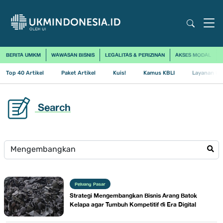
BERITA UMKM
WAWASAN BISNIS
LEGALITAS & PERIZINAN
AKSES MODAL
Top 40 Artikel
Paket Artikel
Kuis!
Kamus KBLI
Layanan Us
Search
Peluang Pasar
Strategi Mengembangkan Bisnis Arang Batok
Kelapa agar Tumbuh Kompetitif di Era Digital