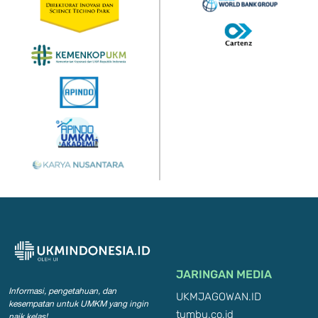
JARINGAN MEDIA
Informasi, pengetahuan, dan
UKMJAGOWAN.ID
kesempatan
untuk UMKM yang ingin
tumbu.co.id
naik kelas!