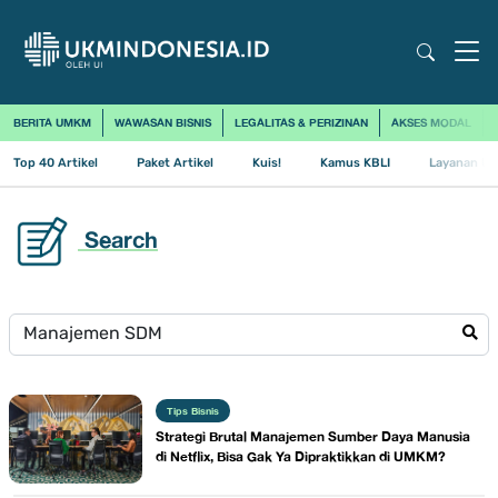
BERITA UMKM
WAWASAN BISNIS
LEGALITAS & PERIZINAN
AKSES MODAL
Top 40 Artikel
Paket Artikel
Kuis!
Kamus KBLI
Layanan Us
Search
Tips Bisnis
Strategi Brutal Manajemen Sumber Daya Manusia
di Netflix, Bisa Gak Ya Dipraktikkan di UMKM?