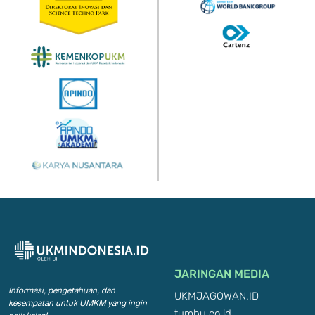
JARINGAN MEDIA
Informasi, pengetahuan, dan
UKMJAGOWAN.ID
kesempatan
untuk UMKM yang ingin
tumbu.co.id