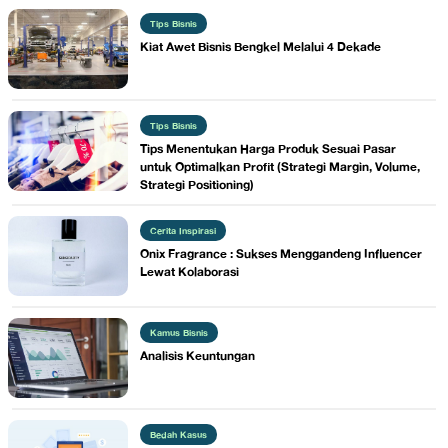
Tips Bisnis
​Kiat Awet Bisnis Bengkel Melalui 4 Dekade
Tips Bisnis
​Tips Menentukan Harga Produk Sesuai Pasar
untuk Optimalkan Profit (Strategi Margin, Volume,
Strategi Positioning)
Cerita Inspirasi
​Onix Fragrance : Sukses Menggandeng Influencer
Lewat Kolaborasi
Kamus Bisnis
​Analisis Keuntungan
Bedah Kasus