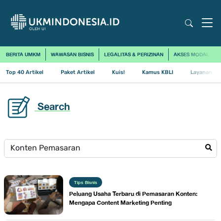
BERITA UMKM
WAWASAN BISNIS
LEGALITAS & PERIZINAN
AKSES MODAL
Top 40 Artikel
Paket Artikel
Kuis!
Kamus KBLI
Layanan Us
Search
Tips Bisnis
Peluang Usaha Terbaru di Pemasaran Konten:
Mengapa Content Marketing Penting