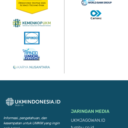
JARINGAN MEDIA
Informasi, pengetahuan, dan
UKMJAGOWAN.ID
kesempatan
untuk UMKM yang ingin
tumbu.co.id