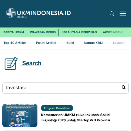
BERITA UMKM
WAWASAN BISNIS
LEGALITAS & PERIZINAN
AKSES MODAL
Top 40 Artikel
Paket Artikel
Kuis!
Kamus KBLI
Layanan Us
Search
Program Pemerintah
Kementerian UMKM Buka Inkubasi Solusi
Teknologi 2026 untuk Startup di 3 Provinsi