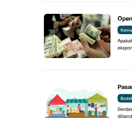
​Ope
Kamus
Apakah
ekspor
Pasar
Beda
Berdas
diband