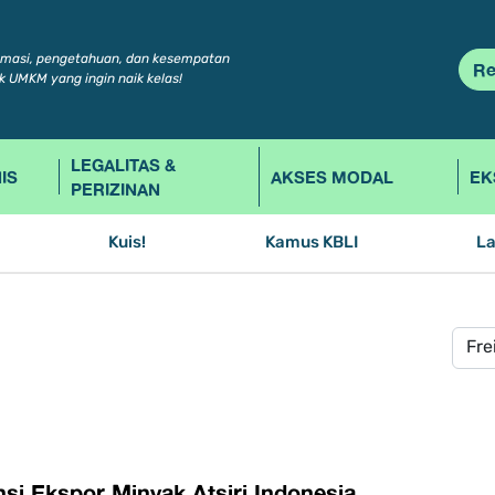
rmasi, pengetahuan, dan kesempatan
Re
k UMKM yang ingin naik kelas!
LEGALITAS &
IS
AKSES MODAL
EK
PERIZINAN
Kuis!
Kamus KBLI
L
si Ekspor Minyak Atsiri Indonesia