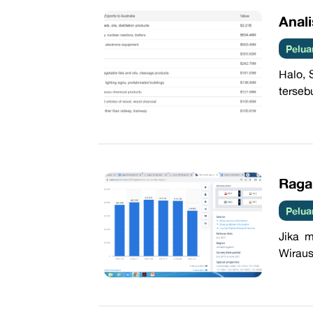
Anali
Pelua
Halo, 
terseb
​Rag
Pelua
Jika m
Wiraus