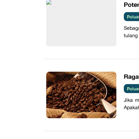
Pote
Pelua
Sebaga
tulang
​Rag
Pelua
Jika m
Apakah