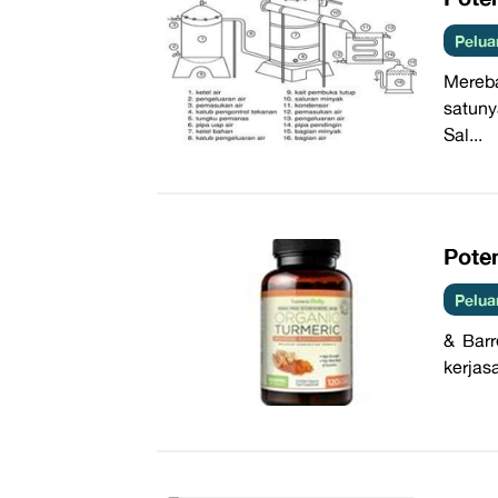
Pelua
Mereb
satuny
Sal...
Pote
Pelua
& Barr
kerjas