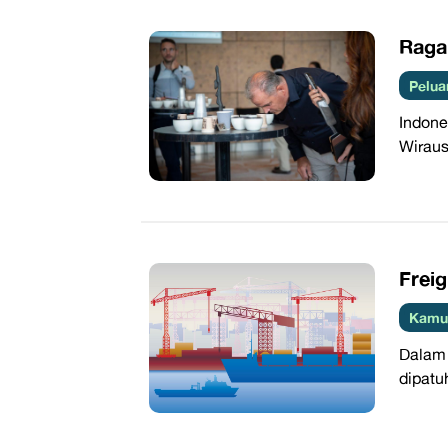
​Rag
Pelua
Indone
Wiraus
​Frei
Kamus
Dalam 
dipatu