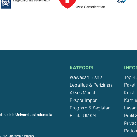
KATEGORI
INFO
Wawasan Bisnis
Top 40
Legalitas & Perizinan
Paket 
Akses Modal
Kuis!
Ekspor Impor
Kamus
Program & Kegiatan
Layan
Berita UMKM
Profil
Universitas Indonesia
iliki oleh
.
Privac
Pedom
. 18, Jakarta Selatan