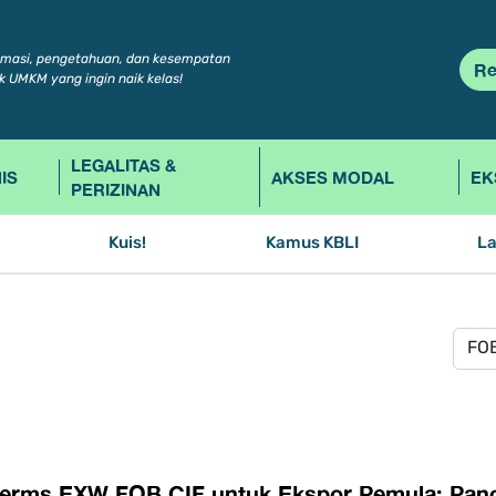
rmasi, pengetahuan, dan kesempatan
Re
k UMKM yang ingin naik kelas!
LEGALITAS &
IS
AKSES MODAL
EK
PERIZINAN
Kuis!
Kamus KBLI
L
terms EXW FOB CIF untuk Ekspor Pemula: Pand