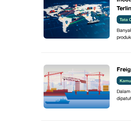
Terli
Tata 
Banyak
produk
​Frei
Kamus
Dalam 
dipatu