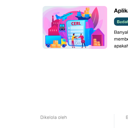
Apli
Beda
Banya
membe
apakah
Dikelola oleh