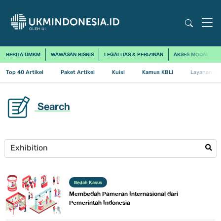
BERITA UMKM
WAWASAN BISNIS
LEGALITAS & PERIZINAN
AKSES MODAL
Top 40 Artikel
Paket Artikel
Kuis!
Kamus KBLI
Layanan Us
Search
Bedah Kasus
Membedah Pameran Internasional dari
Pemerintah Indonesia