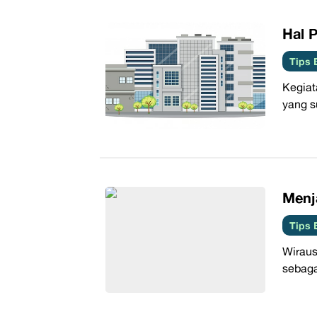
​Hal
Tips 
Kegiat
yang s
Menj
Tips 
Wirau
sebaga