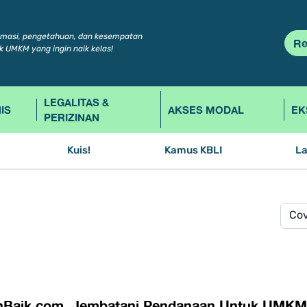
rmasi, pengetahuan, dan kesempatan
Re
k UMKM yang ingin naik kelas!
LEGALITAS &
IS
AKSES MODAL
EK
PERIZINAN
Kuis!
Kamus KBLI
L
ihBaik.com, Jembatani Pendanaan Untuk UMKM