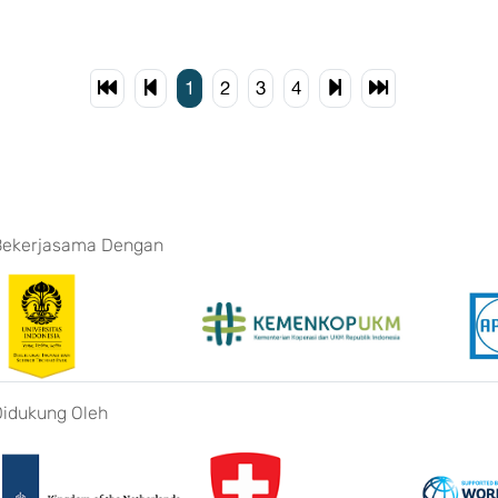
1
2
3
4
Bekerjasama Dengan
Didukung Oleh