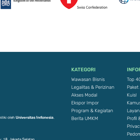
KATEGORI
INFO
Wawasan Bisnis
Top 40
Legalitas & Perizinan
Paket 
Akses Modal
Kuis!
Ekspor Impor
Kamus
Program & Kegiatan
Layan
Berita UMKM
Profil
Universitas Indonesia
iliki oleh
.
Privac
Pedom
. 18, Jakarta Selatan