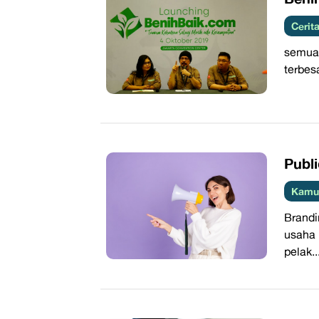
Cerita
semua 
terbes
Publi
Kamus
Brand
usaha
pelak..