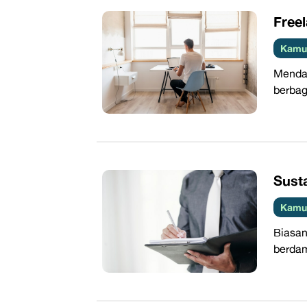
​Free
Kamus
Menda
berbag
Susta
Kamus
Biasan
berdam