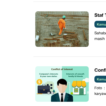
​Staf
Kamus
Sahaba
masih 
​Conf
Kamus
Foto :
karyaw