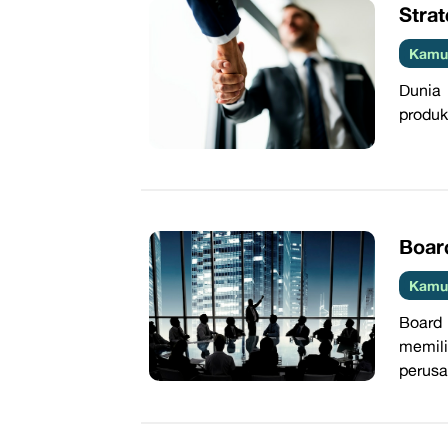
​Stra
Kamus
Dunia 
produk
​Boar
Kamus
Board
memil
perusa