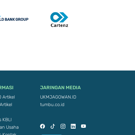
RMASI
JARINGAN MEDIA
 Artikel
UKMJAGOWAN.ID
Artikel
tumbu.co.id
 KBLI
an Usaha
 & Kontak