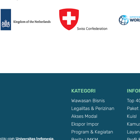
KATEGORI
INFO
Wawasan Bisnis
Top 40
Legalitas & Perizinan
Paket 
Akses Modal
Kuis!
Ekspor Impor
Kamus
Program & Kegiatan
Layan
Berita UMKM
Profil
Universitas Indonesia
iliki oleh
.