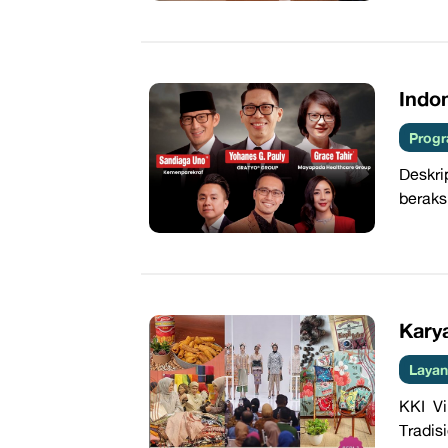
Indo
Progr
Deskri
beraks
Karya
Layan
KKI Vi
Tradis