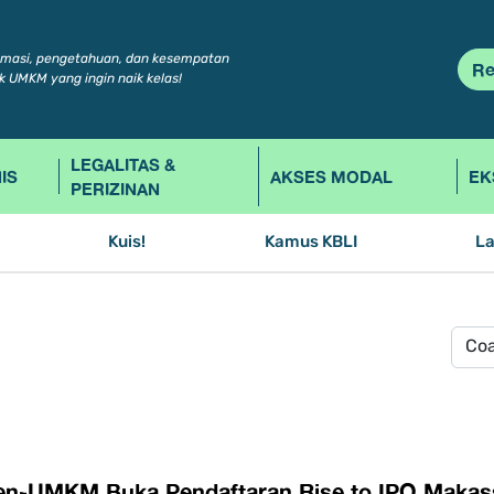
rmasi, pengetahuan, dan kesempatan
Re
k UMKM yang ingin naik kelas!
LEGALITAS &
IS
AKSES MODAL
EK
PERIZINAN
Kuis!
Kamus KBLI
L
n-UMKM Buka Pendaftaran Rise to IPO Makas