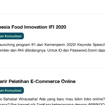
esia Food Innovation IFI 2020
an Konsultasi
Launching program IFI dari Kemenperin 2020! Keynote Speech
mber dan Ahli dibidangnya. Untuk ID dan Password Zoom dapat 
arir Pelatihan E-Commerce Online
an Konsultasi
ahabat Wirausaha! Ada yang baru mau bikin toko online? 
ana? Pas banget nih TopKarir bekerjasama dengan APRINDO, I