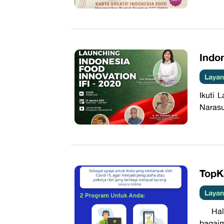
Indon
Layan
Ikuti 
Narasu
TopK
Layan
Halo S
bagaim