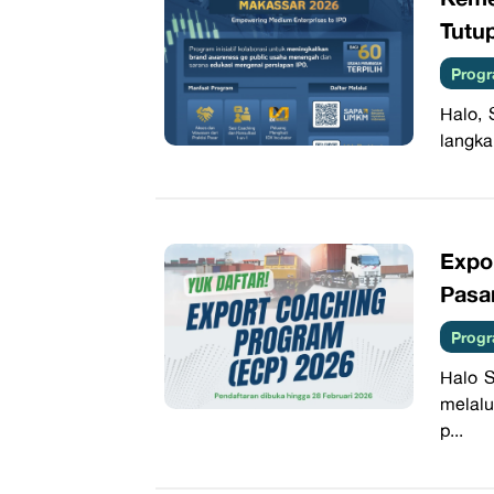
Tutup
Progr
Halo,
langkah
Expo
Pasa
Progr
Halo S
melalu
p...