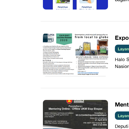
Expo
Layan
Halo S
Nasion
Ment
Layan
Deput