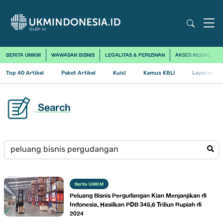
BERITA UMKM
WAWASAN BISNIS
LEGALITAS & PERIZINAN
AKSES MODAL
Top 40 Artikel
Paket Artikel
Kuis!
Kamus KBLI
Layanan Us
Search
Berita UMKM
Peluang Bisnis Pergudangan Kian Menjanjikan di
Indonesia, Hasilkan PDB 345,6 Triliun Rupiah di
2024