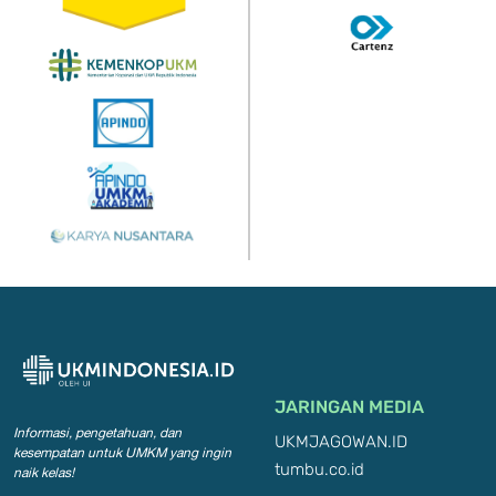
JARINGAN MEDIA
Informasi, pengetahuan, dan
UKMJAGOWAN.ID
kesempatan
untuk UMKM yang ingin
tumbu.co.id
naik kelas!