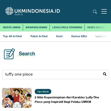
BERITA UMKM
WAWASAN BISNIS
LEGALITAS & PERIZINAN
AKSES MODAL
Top 40 Artikel
Paket Artikel
Kuis!
Kamus KBLI
Layanan Us
Search
Tips Bisnis
5 Nilai Kepemimpinan dari Karakter Luffy One
Piece yang Inspiratif Bagi Pelaku UMKM