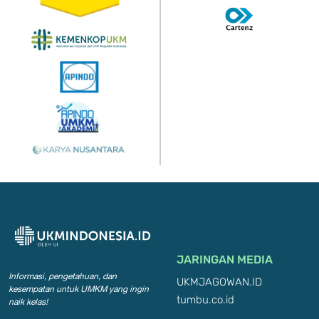
JARINGAN MEDIA
Informasi, pengetahuan, dan
UKMJAGOWAN.ID
kesempatan
untuk UMKM yang ingin
tumbu.co.id
naik kelas!