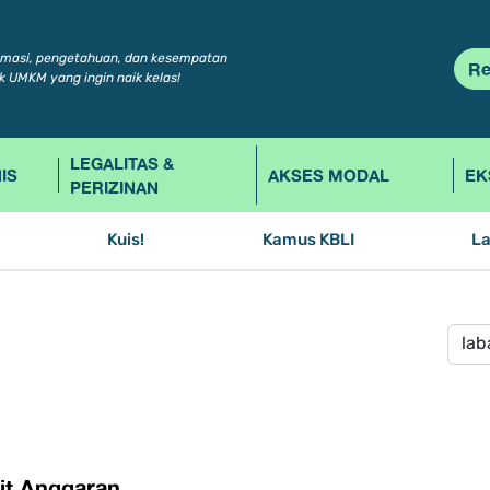
rmasi, pengetahuan, dan kesempatan
Re
k UMKM yang ingin naik kelas!
LEGALITAS &
IS
AKSES MODAL
EK
PERIZINAN
Kuis!
Kamus KBLI
L
sit Anggaran