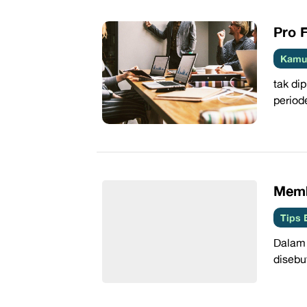
Pro 
Kamus
tak di
period
​Mem
Tips 
Dalam 
disebu