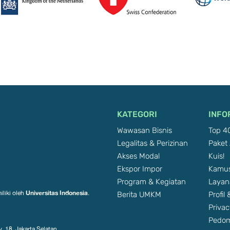
KATEGORI
INFO
Wawasan Bisnis
Top 40
Legalitas & Perizinan
Paket 
Akses Modal
Kuis!
Ekspor Impor
Kamus
Program & Kegiatan
Layan
Berita UMKM
Profil
Universitas Indonesia
iliki oleh
.
Privac
Pedom
. 18, Jakarta Selatan