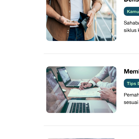
Kamus
Sahaba
siklus
​Mem
Tips 
Pernah
sesuai