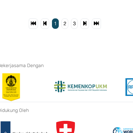
1
2
3
Bekerjasama Dengan
Didukung Oleh