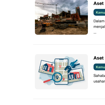
Aset 
Kamus
Dalam
menjal
...
Aset
Kamus
Sahaba
usahan