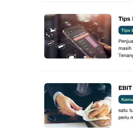
​Tip
Tips 
Penjua
masih
Tenang
​EBI
Kamus
satu t
perlu 