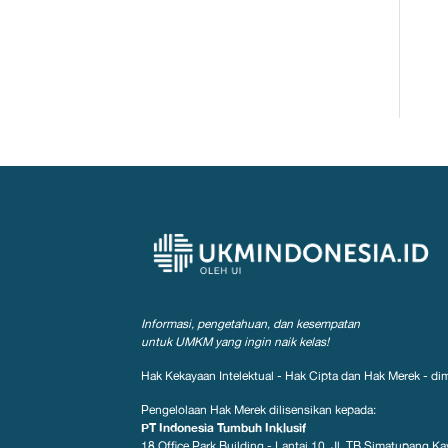
Informasi, pengetahuan, dan kesempatan
untuk UMKM yang ingin naik kelas!
Hak Kekayaan Intelektual - Hak Cipta dan Hak Merek - dim
Pengelolaan Hak Merek dilisensikan kepada:
PT Indonesia Tumbuh Inklusif
18 Office Park Building - Lantai 10, Jl. TB Simatupang Kav