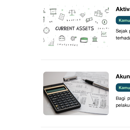
Akti
Kamus
Sejak 
terhad
Akun
Kamus
Bagi p
pelaku