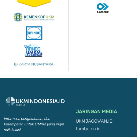
JARINGAN MEDIA
Informasi, pengetahuan, dan
UKMJAGOWAN.ID
kesempatan
untuk UMKM yang ingin
tumbu.co.id
naik kelas!