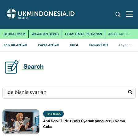
BERITA UMKM
WAWASAN BISNIS
LEGALITAS & PERIZINAN
AKSES MODAL
Top 40 Artikel
Paket Artikel
Kuis!
Kamus KBLI
Layanan Us
Search
Tips Bisnis
Anti Sepi! 7 Ide Bisnis Syariah yang Perlu Kamu
Coba