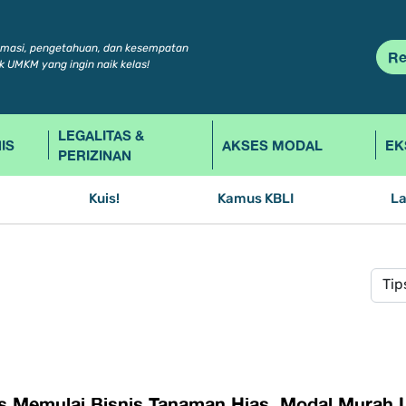
rmasi, pengetahuan, dan kesempatan
Re
k UMKM yang ingin naik kelas!
LEGALITAS &
IS
AKSES MODAL
EK
PERIZINAN
Kuis!
Kamus KBLI
L
ps Memulai Bisnis Tanaman Hias, Modal Murah