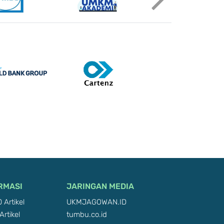
RMASI
JARINGAN MEDIA
 Artikel
UKMJAGOWAN.ID
Artikel
tumbu.co.id