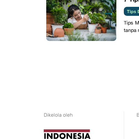
Tips 
Tips M
tanpa 
Dikelola oleh