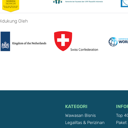
Didukung Oleh
KATEGORI
INFO
Wawasan Bisnis
Top 40
Legalitas & Perizinan
Paket 