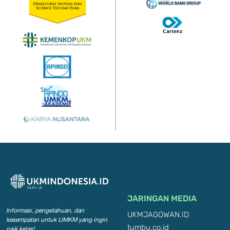
JARINGAN MEDIA
Informasi, pengetahuan, dan
UKMJAGOWAN.ID
kesempatan
untuk UMKM yang ingin
tumbu.co.id
naik kelas!