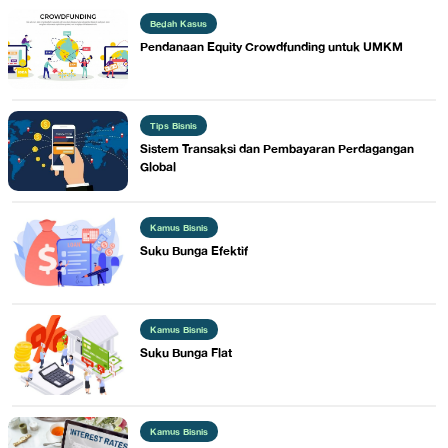
Bedah Kasus
​Pendanaan Equity Crowdfunding untuk UMKM
Tips Bisnis
​Sistem Transaksi dan Pembayaran Perdagangan
Global
Kamus Bisnis
​Suku Bunga Efektif
Kamus Bisnis
​Suku Bunga Flat
Kamus Bisnis