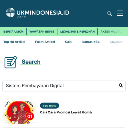
BERITA UMKM
WAWASAN BISNIS
LEGALITAS & PERIZINAN
AKSES MODAL
Top 40 Artikel
Paket Artikel
Kuis!
Kamus KBLI
Layanan Us
Search
Tips Bisnis
​Cari Cara Promosi Lewat Komik