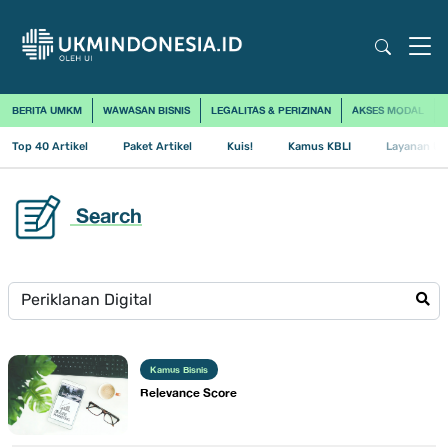
BERITA UMKM
WAWASAN BISNIS
LEGALITAS & PERIZINAN
AKSES MODAL
Top 40 Artikel
Paket Artikel
Kuis!
Kamus KBLI
Layanan Us
Search
Kamus Bisnis
Relevance Score