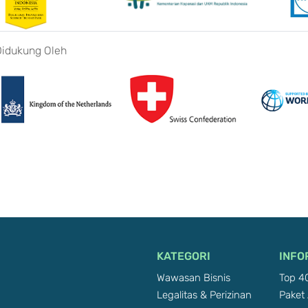
Didukung Oleh
KATEGORI
INFO
Wawasan Bisnis
Top 40
Legalitas & Perizinan
Paket 