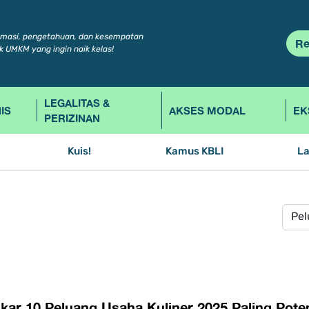
rmasi, pengetahuan, dan kesempatan
Re
k UMKM yang ingin naik kelas!
LEGALITAS &
IS
AKSES MODAL
EK
PERIZINAN
Kuis!
Kamus KBLI
L
ar 10 Peluang Usaha Kuliner 2025 Paling Potens