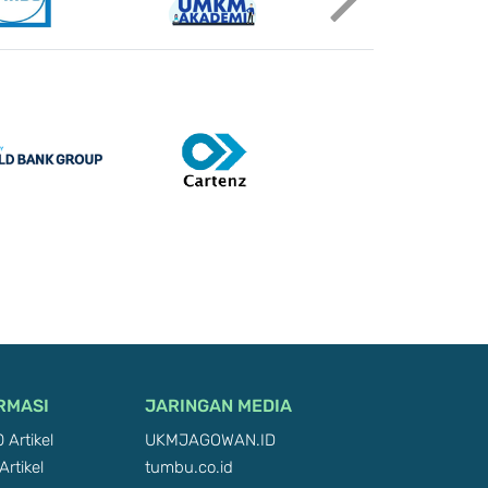
RMASI
JARINGAN MEDIA
 Artikel
UKMJAGOWAN.ID
Artikel
tumbu.co.id