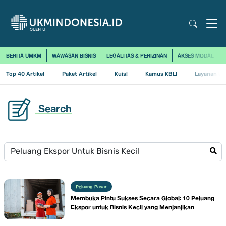
BERITA UMKM
WAWASAN BISNIS
LEGALITAS & PERIZINAN
AKSES MODAL
Top 40 Artikel
Paket Artikel
Kuis!
Kamus KBLI
Layanan Us
Search
Peluang Pasar
Membuka Pintu Sukses Secara Global: 10 Peluang
Ekspor untuk Bisnis Kecil yang Menjanjikan