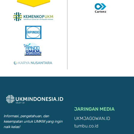
JARINGAN MEDIA
Informasi, pengetahuan, dan
UKMJAGOWAN.ID
kesempatan
untuk UMKM yang ingin
tumbu.co.id
naik kelas!