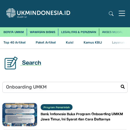
BERITA UMKM
WAWASAN BISNIS
LEGALITAS & PERIZINAN
AKSES MODAL
Top 40 Artikel
Paket Artikel
Kuis!
Kamus KBLI
Layanan Us
Search
Program Pemerintah
Bank Indonesia Buka Program Onboarding UMKM
Jawa Timur, Ini Syarat dan Cara Daftarnya