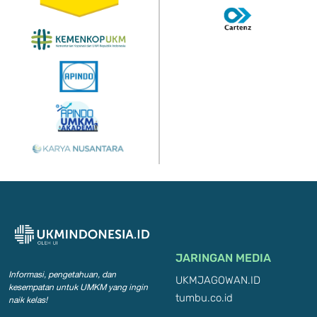
JARINGAN MEDIA
Informasi, pengetahuan, dan
UKMJAGOWAN.ID
kesempatan
untuk UMKM yang ingin
tumbu.co.id
naik kelas!