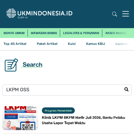
BERITA UMKM
WAWASAN BISNIS
LEGALITAS & PERIZINAN
AKSES MODAL
Top 40 Artikel
Paket Artikel
Kuis!
Kamus KBLI
Layanan Us
Search
Program Pemerintah
Klinik LKPM BKPM Hadir Juli 2026, Bantu Pelaku
Usaha Lapor Tepat Waktu