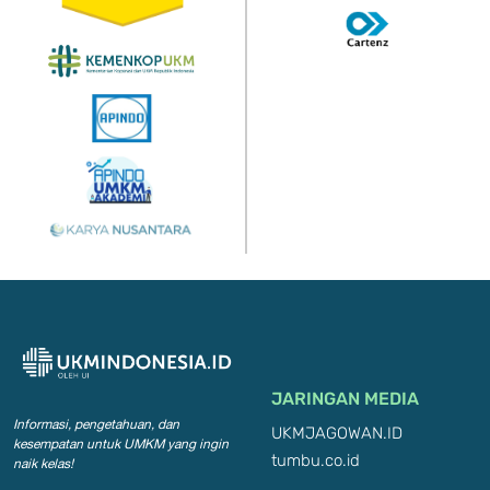
JARINGAN MEDIA
Informasi, pengetahuan, dan
UKMJAGOWAN.ID
kesempatan
untuk UMKM yang ingin
tumbu.co.id
naik kelas!