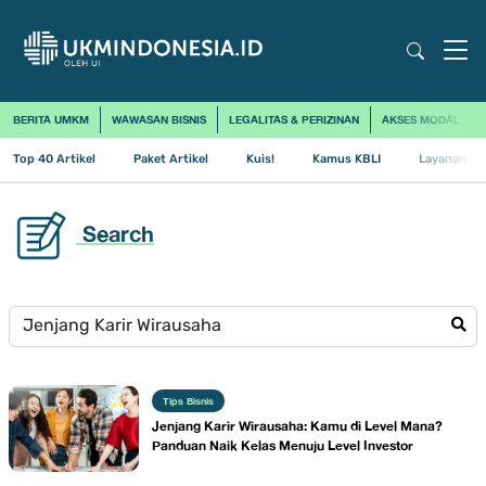
BERITA UMKM
WAWASAN BISNIS
LEGALITAS & PERIZINAN
AKSES MODAL
Top 40 Artikel
Paket Artikel
Kuis!
Kamus KBLI
Layanan Us
Search
Tips Bisnis
Jenjang Karir Wirausaha: Kamu di Level Mana?
Panduan Naik Kelas Menuju Level Investor