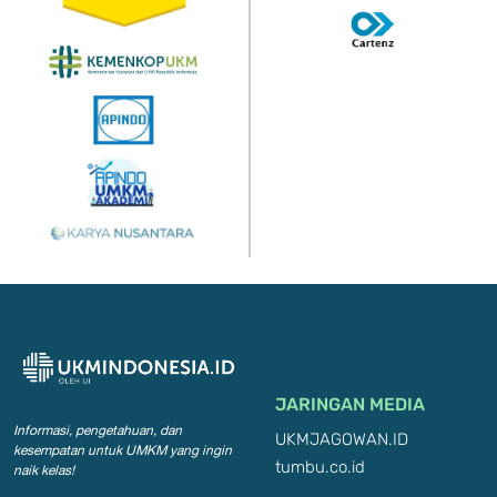
JARINGAN MEDIA
Informasi, pengetahuan, dan
UKMJAGOWAN.ID
kesempatan
untuk UMKM yang ingin
tumbu.co.id
naik kelas!