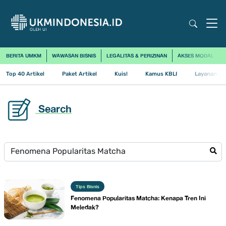
BERITA UMKM
WAWASAN BISNIS
LEGALITAS & PERIZINAN
AKSES MODAL
Top 40 Artikel
Paket Artikel
Kuis!
Kamus KBLI
Layanan Us
Search
Tips Bisnis
Fenomena Popularitas Matcha: Kenapa Tren Ini
Meledak?