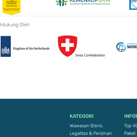
Didukung Oleh
KATEGORI
INFO
Wawasan Bisnis
Top 40
Legalitas & Perizinan
Paket 