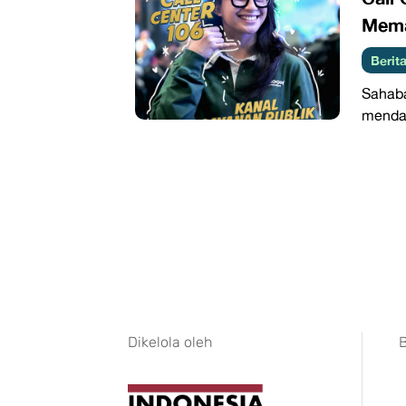
Mema
Beri
Sahaba
mendas
Dikelola oleh