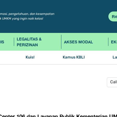
rmasi, pengetahuan, dan kesempatan
Re
k UMKM yang ingin naik kelas!
LEGALITAS &
IS
AKSES MODAL
EK
PERIZINAN
Kuis!
Kamus KBLI
L
 Center 106 dan Layanan Publik Kementerian