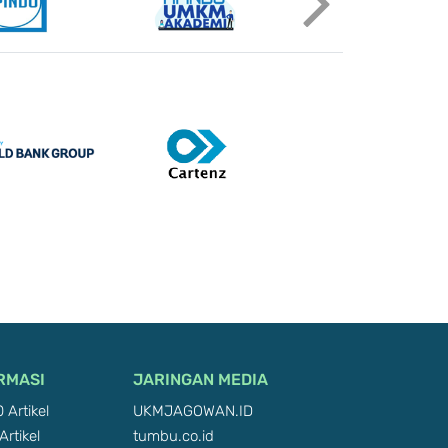
RMASI
JARINGAN MEDIA
 Artikel
UKMJAGOWAN.ID
Artikel
tumbu.co.id