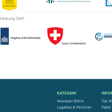
Didukung Oleh
KATEGORI
INFO
Wawasan Bisnis
Top 40
Legalitas & Perizinan
Paket 