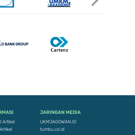
RMASI
JARINGAN MEDIA
 Artikel
UKMJAGOWAN.ID
Artikel
tumbu.co.id