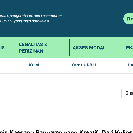
rmasi, pengetahuan, dan kesempatan
Re
k UMKM yang ingin naik kelas!
LEGALITAS &
IS
AKSES MODAL
EK
PERIZINAN
Kuis!
Kamus KBLI
L
snis Kaesang Pangarep yang Kreatif, Dari Kuli