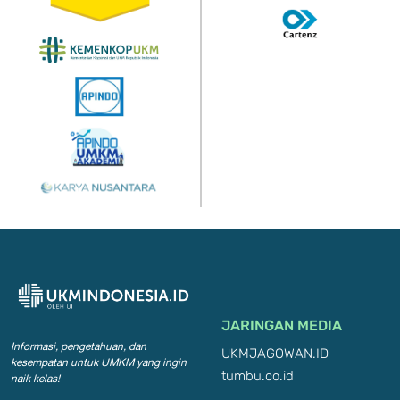
JARINGAN MEDIA
Informasi, pengetahuan, dan
UKMJAGOWAN.ID
kesempatan
untuk UMKM yang ingin
tumbu.co.id
naik kelas!