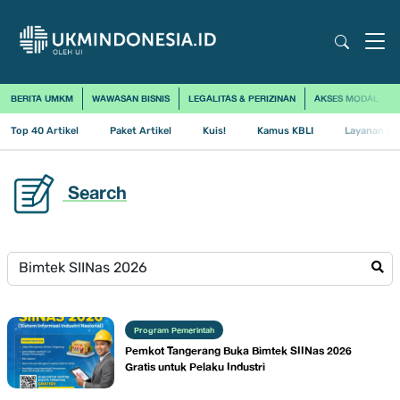
BERITA UMKM
WAWASAN BISNIS
LEGALITAS & PERIZINAN
AKSES MODAL
Top 40 Artikel
Paket Artikel
Kuis!
Kamus KBLI
Layanan Us
Search
Program Pemerintah
Pemkot Tangerang Buka Bimtek SIINas 2026
Gratis untuk Pelaku Industri