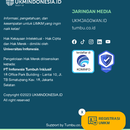
JARINGAN MEDIA
Informasi, pengetahuan, dan
UKMJAGOWAN.ID
kesempatan
untuk UMKM yang ingin
tumbu.co.id
naik kelas!
Hak Kekayaan Intelektual - Hak Cipta
dan Hak Merek - dimiliki oleh
Universitas Indonesia
.
Pengelolaan Hak Merek dilisensikan
kepada:
PT Indonesia Tumbuh Inklusif
18 Office Park Building - Lantai 10, Jl.
TB Simatupang Kav. 18, Jakarta
Selatan
Copyright ©2023
UKMINDONESIA.ID
All right reserved
X
REGISTRASI
UMKM
Support by
Tumbu.co.id