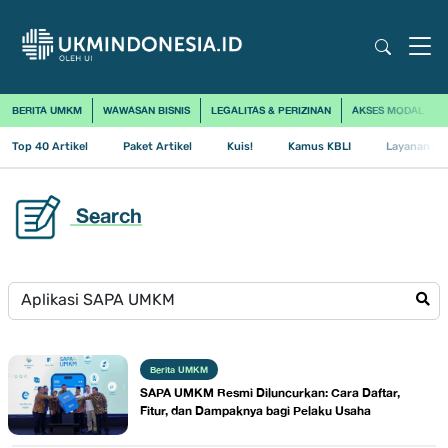
BERITA UMKM
WAWASAN BISNIS
LEGALITAS & PERIZINAN
AKSES MODAL
Top 40 Artikel
Paket Artikel
Kuis!
Kamus KBLI
Layanan Us
Search
Berita UMKM
SAPA UMKM Resmi Diluncurkan: Cara Daftar,
Fitur, dan Dampaknya bagi Pelaku Usaha