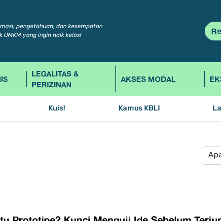
rmasi, pengetahuan, dan kesempatan
Re
k UMKM yang ingin naik kelas!
LEGALITAS &
IS
AKSES MODAL
EK
PERIZINAN
Kuis!
Kamus KBLI
L
Itu Prototipe? Kunci Menguji Ide Sebelum Terju