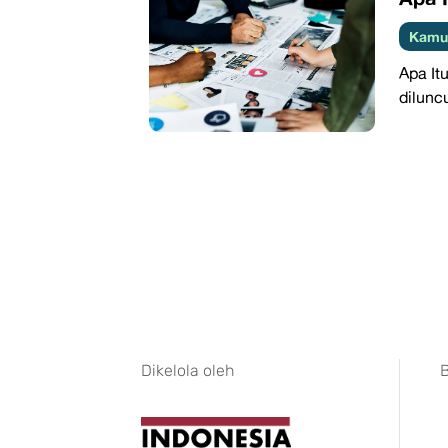
Kamus
Apa It
dilunc
Dikelola oleh