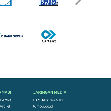
RMASI
JARINGAN MEDIA
 Artikel
UKMJAGOWAN.ID
Artikel
tumbu.co.id