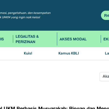
rmasi, pengetahuan, dan kesempatan
Re
k UMKM yang ingin naik kelas!
LEGALITAS &
IS
AKSES MODAL
EK
PERIZINAN
Kuis!
Kamus KBLI
L
l UKM Berbasis Musyarakah: Ringan dan Men