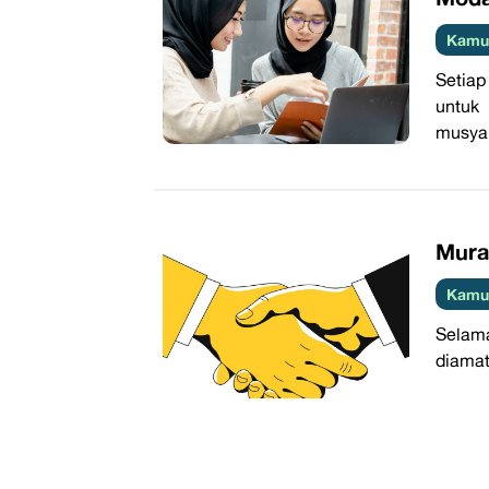
Kamus
Setia
untuk
musyar
Mura
Kamus
Selama
diamat