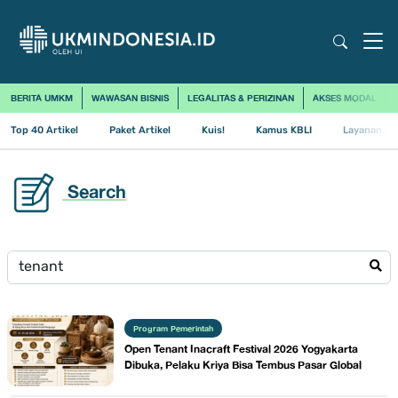
BERITA UMKM
WAWASAN BISNIS
LEGALITAS & PERIZINAN
AKSES MODAL
Top 40 Artikel
Paket Artikel
Kuis!
Kamus KBLI
Layanan Us
Search
Program Pemerintah
Open Tenant Inacraft Festival 2026 Yogyakarta
Dibuka, Pelaku Kriya Bisa Tembus Pasar Global