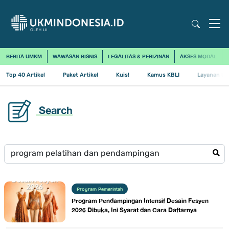
BERITA UMKM
WAWASAN BISNIS
LEGALITAS & PERIZINAN
AKSES MODAL
Top 40 Artikel
Paket Artikel
Kuis!
Kamus KBLI
Layanan Us
Search
Program Pemerintah
Program Pendampingan Intensif Desain Fesyen
2026 Dibuka, Ini Syarat dan Cara Daftarnya