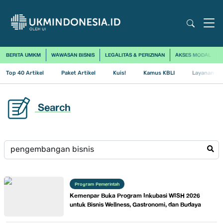
BERITA UMKM
WAWASAN BISNIS
LEGALITAS & PERIZINAN
AKSES MODAL
Top 40 Artikel
Paket Artikel
Kuis!
Kamus KBLI
Layanan Us
Search
Program Pemerintah
Kemenpar Buka Program Inkubasi WISH 2026
untuk Bisnis Wellness, Gastronomi, dan Budaya