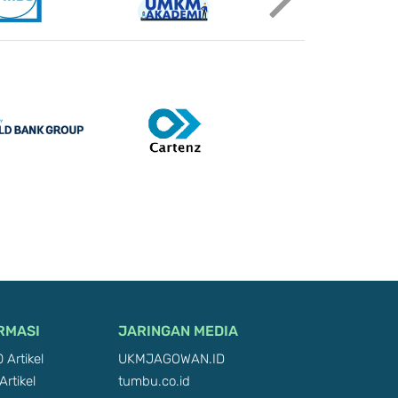
RMASI
JARINGAN MEDIA
 Artikel
UKMJAGOWAN.ID
Artikel
tumbu.co.id