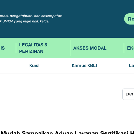
rmasi, pengetahuan, dan kesempatan
Re
k UMKM yang ingin naik kelas!
LEGALITAS &
IS
AKSES MODAL
EK
PERIZINAN
Kuis!
Kamus KBLI
L
 Mudah Sampaikan Aduan Layanan Sertifikasi 