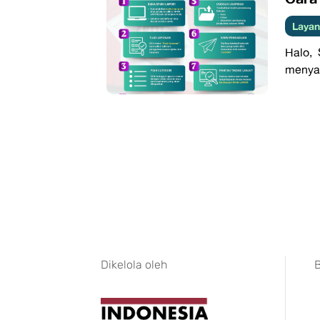
Layan
Halo, 
menyam
Dikelola oleh