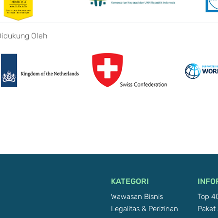
Didukung Oleh
KATEGORI
INFO
Wawasan Bisnis
Top 40
Legalitas & Perizinan
Paket 