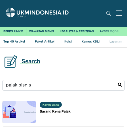
BERITA UMKM
WAWASAN BISNIS
LEGALITAS & PERIZINAN
AKSES MODAL
Top 40 Artikel
Paket Artikel
Kuis!
Kamus KBLI
Layanan Us
Search
Kamus Bisnis
​Barang Kena Pajak