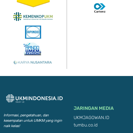
JARINGAN MEDIA
Informasi, pengetahuan, dan
UKMJAGOWAN.ID
kesempatan
untuk UMKM yang ingin
tumbu.co.id
naik kelas!