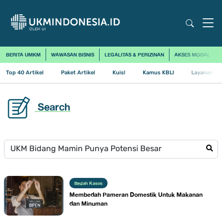
BERITA UMKM
WAWASAN BISNIS
LEGALITAS & PERIZINAN
AKSES MODAL
Top 40 Artikel
Paket Artikel
Kuis!
Kamus KBLI
Layanan Us
Search
Bedah Kasus
​Membedah Pameran Domestik Untuk Makanan
dan Minuman