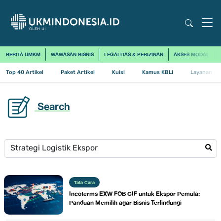
BERITA UMKM
WAWASAN BISNIS
LEGALITAS & PERIZINAN
AKSES MODAL
Top 40 Artikel
Paket Artikel
Kuis!
Kamus KBLI
Layanan Us
Search
Tata Cara
Incoterms EXW FOB CIF untuk Ekspor Pemula:
Panduan Memilih agar Bisnis Terlindungi