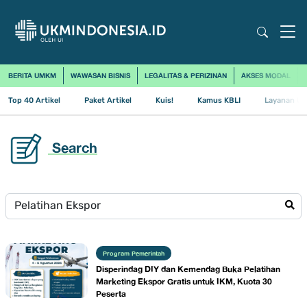
BERITA UMKM
WAWASAN BISNIS
LEGALITAS & PERIZINAN
AKSES MODAL
Top 40 Artikel
Paket Artikel
Kuis!
Kamus KBLI
Layanan Us
Search
Program Pemerintah
Disperindag DIY dan Kemendag Buka Pelatihan
Marketing Ekspor Gratis untuk IKM, Kuota 30
Peserta