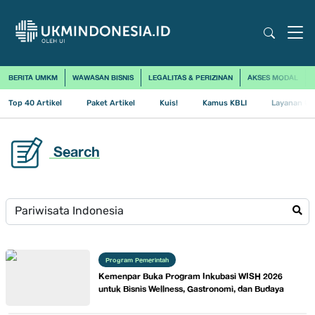
BERITA UMKM
WAWASAN BISNIS
LEGALITAS & PERIZINAN
AKSES MODAL
Top 40 Artikel
Paket Artikel
Kuis!
Kamus KBLI
Layanan Us
Search
Program Pemerintah
Kemenpar Buka Program Inkubasi WISH 2026
untuk Bisnis Wellness, Gastronomi, dan Budaya