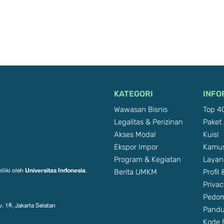
KATEGORI
INFO
Wawasan Bisnis
Top 40
Legalitas & Perizinan
Paket 
Akses Modal
Kuis!
Ekspor Impor
Kamus
Program & Kegiatan
Layan
Berita UMKM
Profil
Universitas Indonesia
iliki oleh
.
Privac
Pedom
. 18, Jakarta Selatan
Pandu
Kode E