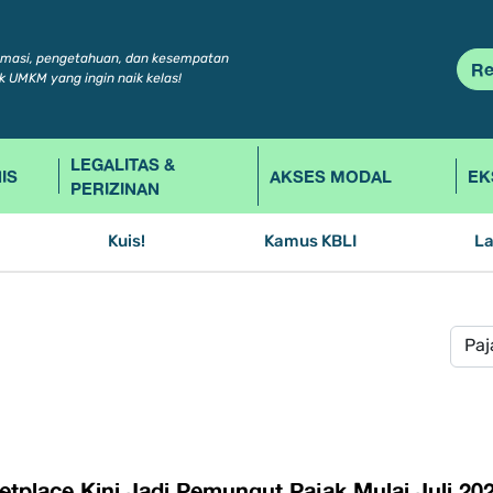
rmasi, pengetahuan, dan kesempatan
Re
k UMKM yang ingin naik kelas!
LEGALITAS &
IS
AKSES MODAL
EK
PERIZINAN
Kuis!
Kamus KBLI
L
etplace Kini Jadi Pemungut Pajak Mulai Juli 2