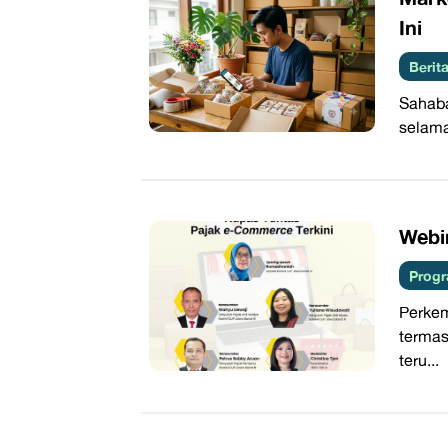
Ini
Beri
Sahaba
selama
Webi
Progr
Perke
terma
teru...