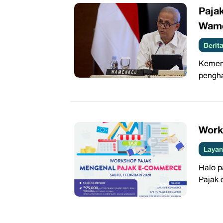
Paja
Wame
Beri
Kement
pengha
Work
Layan
Halo p
Pajak 