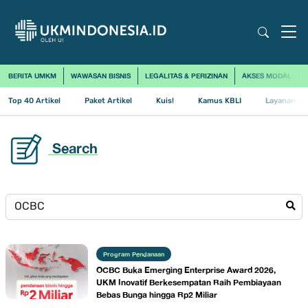
BERITA UMKM
WAWASAN BISNIS
LEGALITAS & PERIZINAN
AKSES MODAL
Top 40 Artikel
Paket Artikel
Kuis!
Kamus KBLI
Layanan Us
Search
Program Pendanaan
OCBC Buka Emerging Enterprise Award 2026,
UKM Inovatif Berkesempatan Raih Pembiayaan
Bebas Bunga hingga Rp2 Miliar