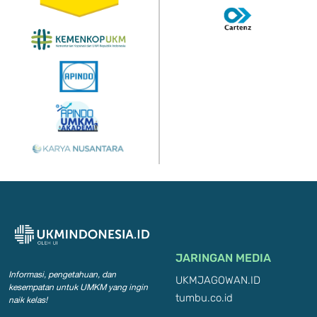
JARINGAN MEDIA
Informasi, pengetahuan, dan
UKMJAGOWAN.ID
kesempatan
untuk UMKM yang ingin
tumbu.co.id
naik kelas!