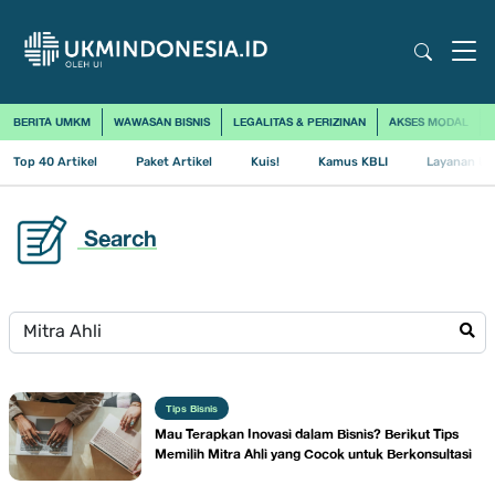
BERITA UMKM
WAWASAN BISNIS
LEGALITAS & PERIZINAN
AKSES MODAL
Top 40 Artikel
Paket Artikel
Kuis!
Kamus KBLI
Layanan Us
Search
Tips Bisnis
Mau Terapkan Inovasi dalam Bisnis? Berikut Tips
Memilih Mitra Ahli yang Cocok untuk Berkonsultasi