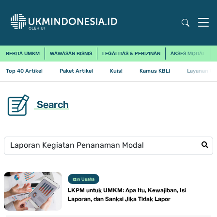
BERITA UMKM
WAWASAN BISNIS
LEGALITAS & PERIZINAN
AKSES MODAL
Top 40 Artikel
Paket Artikel
Kuis!
Kamus KBLI
Layanan Us
Search
Izin Usaha
LKPM untuk UMKM: Apa Itu, Kewajiban, Isi
Laporan, dan Sanksi Jika Tidak Lapor