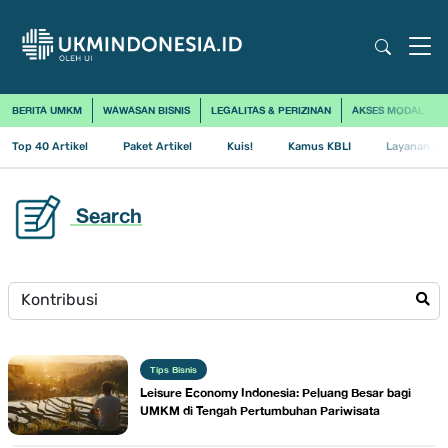
BERITA UMKM
WAWASAN BISNIS
LEGALITAS & PERIZINAN
AKSES MODAL
Top 40 Artikel
Paket Artikel
Kuis!
Kamus KBLI
Layanan Us
Search
Tips Bisnis
Leisure Economy Indonesia: Peluang Besar bagi
UMKM di Tengah Pertumbuhan Pariwisata