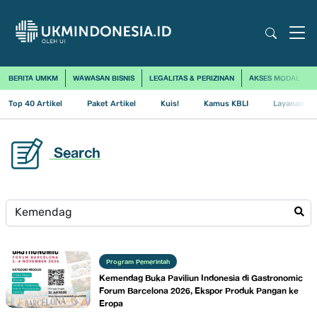
BERITA UMKM
WAWASAN BISNIS
LEGALITAS & PERIZINAN
AKSES MODAL
Top 40 Artikel
Paket Artikel
Kuis!
Kamus KBLI
Layanan Us
Search
Program Pemerintah
Kemendag Buka Paviliun Indonesia di Gastronomic
Forum Barcelona 2026, Ekspor Produk Pangan ke
Eropa