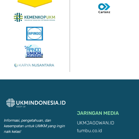
JARINGAN MEDIA
Informasi, pengetahuan, dan
UKMJAGOWAN.ID
kesempatan
untuk UMKM yang ingin
tumbu.co.id
naik kelas!