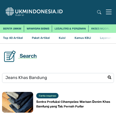
BERITA UMKM
WAWASAN BISNIS
LEGALITAS & PERIZINAN
AKSES MODAL
Top 40 Artikel
Paket Artikel
Kuis!
Kamus KBLI
Layanan Us
Search
Cerita Inspirasi
Sentra Produksi Cihampelas: Warisan Denim Khas
Bandung yang Tak Pernah Pudar