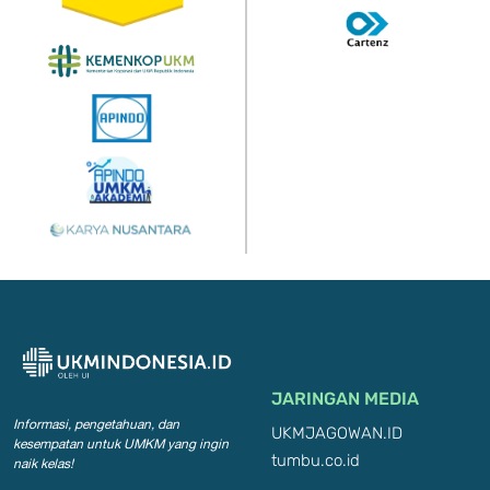
JARINGAN MEDIA
Informasi, pengetahuan, dan
UKMJAGOWAN.ID
kesempatan
untuk UMKM yang ingin
tumbu.co.id
naik kelas!