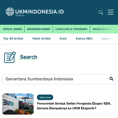
BERITA UMKM
WAWASAN BISNIS
LEGALITAS & PERIZINAN
AKSES MODAL
Top 40 Artikel
Paket Artikel
Kuis!
Kamus KBLI
Layanan Us
Search
Tata Cara
Pemerintah Bentuk Badan Pengelola Ekspor SDA,
Gimana Dampaknya ke UKM Eksportir?