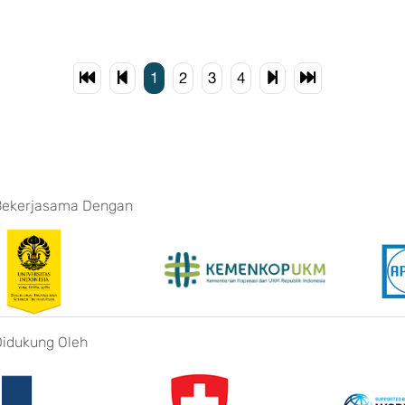
1
2
3
4
Bekerjasama Dengan
Didukung Oleh