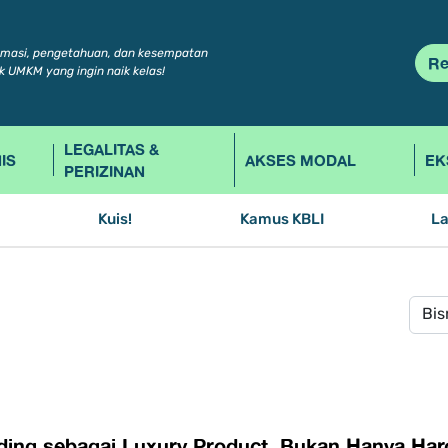
rmasi, pengetahuan, dan kesempatan
Re
k UMKM yang ingin naik kelas!
LEGALITAS &
IS
AKSES MODAL
EK
PERIZINAN
Kuis!
Kamus KBLI
L
nding sebagai Luxury Product, Bukan Hanya Ha