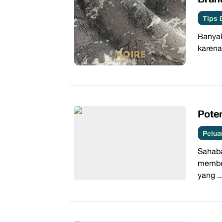
Tips 
Banyak
karena
​Pote
Pelua
Sahab
membua
yang ..