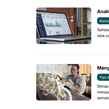
​Anal
Kamus
Sahaba
laba y
​Men
Tips 
Setia
menja
semaki