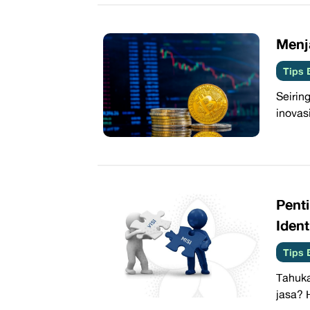
​Menj
Tips 
Seirin
inovas
​Pen
Ident
Tips 
Tahuka
jasa? 