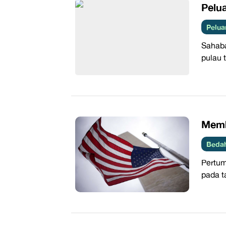
Pelu
Pelua
Sahaba
pulau 
​Mem
Beda
Pertum
pada ta