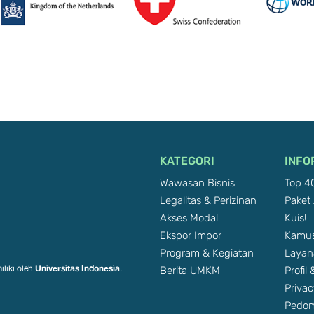
KATEGORI
INFO
Wawasan Bisnis
Top 40
Legalitas & Perizinan
Paket 
Akses Modal
Kuis!
Ekspor Impor
Kamus
Program & Kegiatan
Layan
Berita UMKM
Profil
Universitas Indonesia
iliki oleh
.
Privac
Pedom