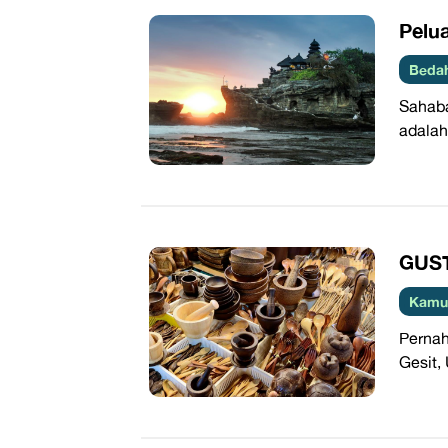
​Pelu
Beda
Sahaba
adalah
​GUST
Kamus
Pernah
Gesit, 